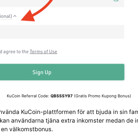
KuCoin Referral Code:
QBSSSY97
(Gratis Promo Kupong Bonus)
ända KuCoin-plattformen för att bjuda in sin fam
t kan användarna tjäna extra inkomster medan de i
a en välkomstbonus.