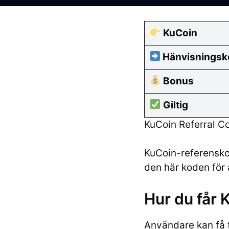
KuCoin
Hänvisningsk
Bonus
Giltig
KuCoin Referral C
KuCoin-referensko
den här koden för
Hur du får
Användare kan få 