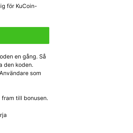
ig för KuCoin-
koden en gång. Så
a den koden.
n. Användare som
fram till bonusen.
rja