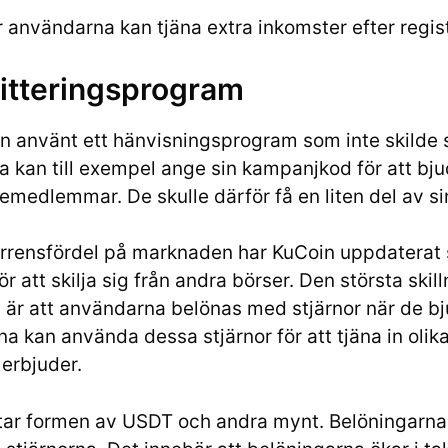
ur användarna kan tjäna extra inkomster efter regi
itteringsprogram
n använt ett hänvisningsprogram som inte skilde s
 kan till exempel ange sin kampanjkod för att bju
jemedlemmar. De skulle därför få en liten del av si
urrensfördel på marknaden har KuCoin uppdaterat s
ör att skilja sig från andra börser. Den största sk
är att användarna belönas med stjärnor när de bjud
a kan använda dessa stjärnor för att tjäna in olik
erbjuder.
tar formen av USDT och andra mynt. Belöningarna 