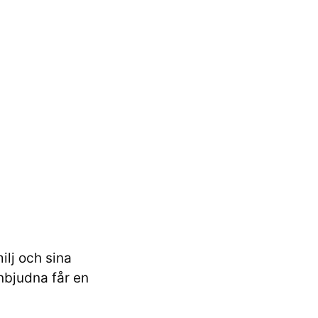
ilj och sina
nbjudna får en