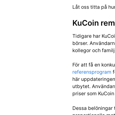
Låt oss titta på h
KuCoin rem
Tidigare har KuCoi
börser. Användarna
kollegor och famil
För att få en konk
referensprogram
f
här uppdateringen 
utbytet. Användarn
priser som KuCoin 
Dessa belöningar 