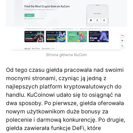
Strona główna KuCoin
Od tego czasu giełda pracowała nad swoimi
mocnymi stronami, czyniąc ją jedną z
najlepszych platform kryptowalutowych do
handlu. KuCoinowi udało się to osiągnąć na
dwa sposoby. Po pierwsze, giełda oferowała
nowym użytkownikom duże bonusy za
polecenie i darmową konkurencję. Po drugie,
giełda zawierała funkcje DeFi, które