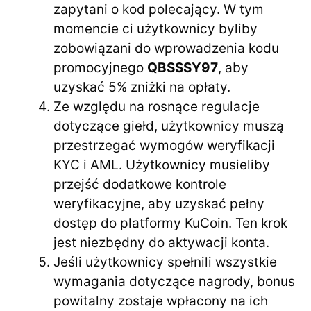
zapytani o kod polecający. W tym
momencie ci użytkownicy byliby
zobowiązani do wprowadzenia kodu
promocyjnego
QBSSSY97
, aby
uzyskać 5% zniżki na opłaty.
Ze względu na rosnące regulacje
dotyczące giełd, użytkownicy muszą
przestrzegać wymogów weryfikacji
KYC i AML. Użytkownicy musieliby
przejść dodatkowe kontrole
weryfikacyjne, aby uzyskać pełny
dostęp do platformy KuCoin. Ten krok
jest niezbędny do aktywacji konta.
Jeśli użytkownicy spełnili wszystkie
wymagania dotyczące nagrody, bonus
powitalny zostaje wpłacony na ich