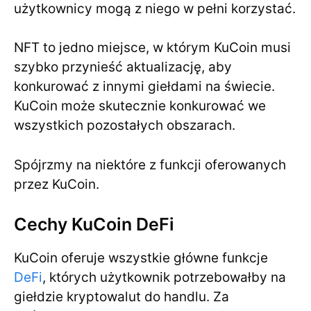
użytkownicy mogą z niego w pełni korzystać.
NFT to jedno miejsce, w którym KuCoin musi
szybko przynieść aktualizację, aby
konkurować z innymi giełdami na świecie.
KuCoin może skutecznie konkurować we
wszystkich pozostałych obszarach.
Spójrzmy na niektóre z funkcji oferowanych
przez KuCoin.
Cechy KuCoin DeFi
KuCoin oferuje wszystkie główne funkcje
DeFi
, których użytkownik potrzebowałby na
giełdzie kryptowalut do handlu. Za