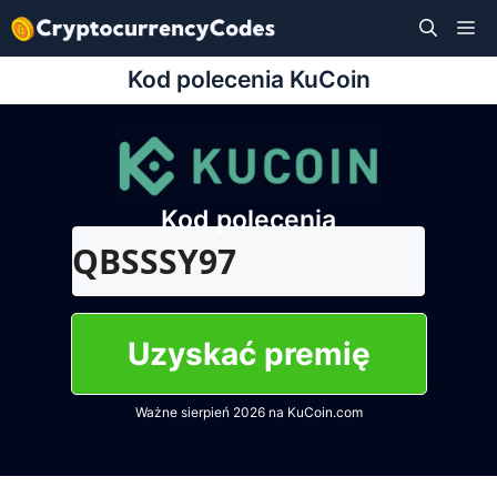
Przejdź
M
do
treści
Kod polecenia KuCoin
Kod polecenia
QBSSSY97
Uzyskać premię
Ważne sierpień 2026 na KuCoin.com