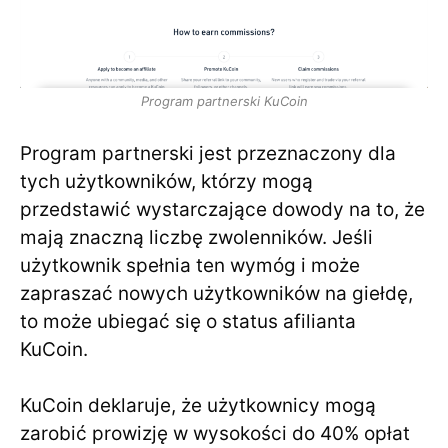
Program partnerski KuCoin
Program partnerski jest przeznaczony dla
tych użytkowników, którzy mogą
przedstawić wystarczające dowody na to, że
mają znaczną liczbę zwolenników. Jeśli
użytkownik spełnia ten wymóg i może
zapraszać nowych użytkowników na giełdę,
to może ubiegać się o status afilianta
KuCoin.
KuCoin deklaruje, że użytkownicy mogą
zarobić prowizję w wysokości do 40% opłat