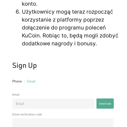
konto.
Użytkownicy mogą teraz rozpocząć
korzystanie z platformy poprzez
dołączenie do programu poleceń
KuCoin. Robiąc to, będą mogli zdobyć
dodatkowe nagrody i bonusy.