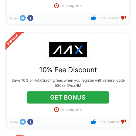
On Going Offer
100% Success
Share
10% Fee Discount
Save 10% on AAX trading fees when you register with referral code
580xzIRVozNM
GET BONUS
On Going Offer
100% Success
Share