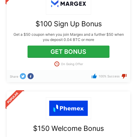
$100 Sign Up Bonus
Get a $50 coupon when you join Margex and a further $50 when
you deposit 0.04 BTC or more
GET BONUS
On Going Offer
100% Success
Share
$150 Welcome Bonus