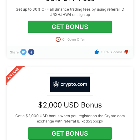
Get up to 30% OFF all Binance trading fees by using referral ID
JRXHJHW4 on sign up
GET BONUS
On Going Offer
100% Success
Share
$2,000 USD Bonus
Get a $2,000 USD bonus when you register on the Crypto.com
exchange with referral ID xcd53bpcpk
GET BONUS