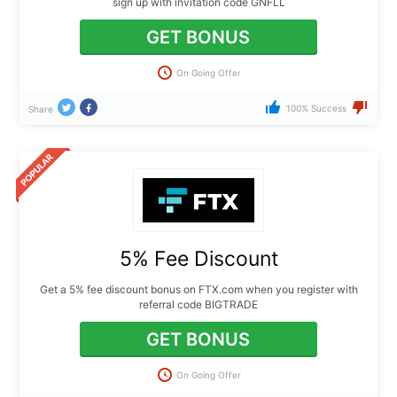
sign up with invitation code GNFLL
GET BONUS
On Going Offer
100% Success
Share
5% Fee Discount
Get a 5% fee discount bonus on FTX.com when you register with
referral code BIGTRADE
GET BONUS
On Going Offer