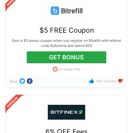
$5 FREE Coupon
Earn a $5 bonus coupon when you register on Bitrefill with referral
code 6u8unlma and spend $50
GET BONUS
On Going Offer
100% Success
Share
6% OFF Fees