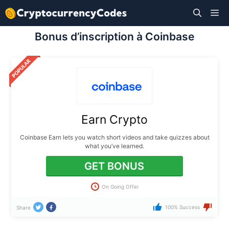
Aller
M
au
contenu
Bonus d’inscription à Coinbase
Earn Crypto
Coinbase Earn lets you watch short videos and take quizzes about
what you’ve learned.
GET BONUS
On Going Offer
100% Success
Share