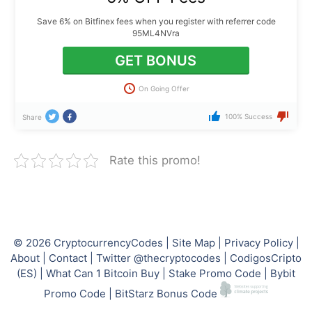
Save 6% on Bitfinex fees when you register with referrer code
95ML4NVra
GET BONUS
On Going Offer
100% Success
Share
Rate this promo!
© 2026
CryptocurrencyCodes
|
Site Map
|
Privacy Policy
|
About
|
Contact
|
Twitter @thecryptocodes
|
CodigosCripto
(ES)
|
What Can 1 Bitcoin Buy
|
Stake Promo Code
|
Bybit
Promo Code
|
BitStarz Bonus Code