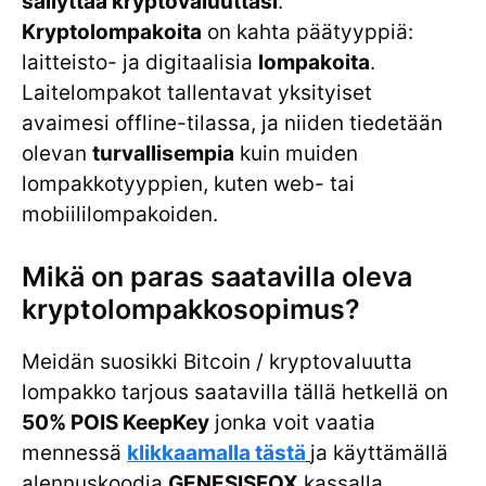
säilyttää kryptovaluuttasi
.
Kryptolompakoita
on kahta päätyyppiä:
laitteisto- ja digitaalisia
lompakoita
.
Laitelompakot tallentavat yksityiset
avaimesi offline-tilassa, ja niiden tiedetään
olevan
turvallisempia
kuin muiden
lompakkotyyppien, kuten web- tai
mobiililompakoiden.
Mikä on paras saatavilla oleva
kryptolompakkosopimus?
Meidän suosikki Bitcoin / kryptovaluutta
lompakko tarjous saatavilla tällä hetkellä on
50% POIS KeepKey
jonka voit vaatia
mennessä
klikkaamalla tästä
ja käyttämällä
alennuskoodia
GENESISFOX
kassalla.