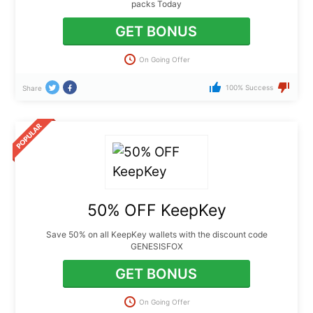
packs Today
GET BONUS
On Going Offer
100% Success
Share
50% OFF KeepKey
Save 50% on all KeepKey wallets with the discount code
GENESISFOX
GET BONUS
On Going Offer