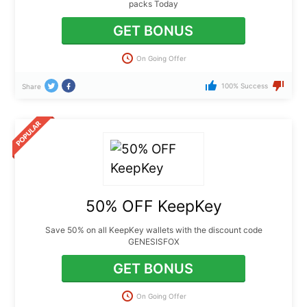
packs Today
GET BONUS
On Going Offer
100% Success
Share
50% OFF KeepKey
Save 50% on all KeepKey wallets with the discount code
GENESISFOX
GET BONUS
On Going Offer