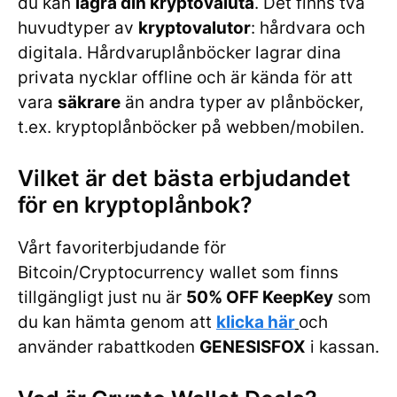
du kan
lagra din kryptovaluta
. Det finns två
huvudtyper av
kryptovalutor
: hårdvara och
digitala. Hårdvaruplånböcker lagrar dina
privata nycklar offline och är kända för att
vara
säkrare
än andra typer av plånböcker,
t.ex. kryptoplånböcker på webben/mobilen.
Vilket är det bästa erbjudandet
för en kryptoplånbok?
Vårt favoriterbjudande för
Bitcoin/Cryptocurrency wallet som finns
tillgängligt just nu är
50% OFF KeepKey
som
du kan hämta genom att
klicka här
och
använder rabattkoden
GENESISFOX
i kassan.