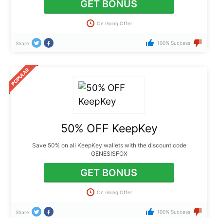
GET BONUS
On Going Offer
100% Success
Share
50% OFF KeepKey
Save 50% on all KeepKey wallets with the discount code
GENESISFOX
GET BONUS
On Going Offer
100% Success
Share