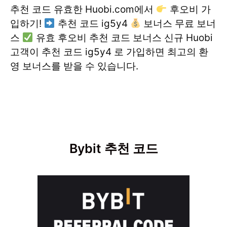
추천 코드 유효한 Huobi.com에서
후오비 가
입하기!
추천 코드 ig5y4
보너스 무료 보너
스
유효 후오비 추천 코드 보너스 신규 Huobi
고객이 추천 코드 ig5y4 로 가입하면 최고의 환
영 보너스를 받을 수 있습니다.
Bybit 추천 코드