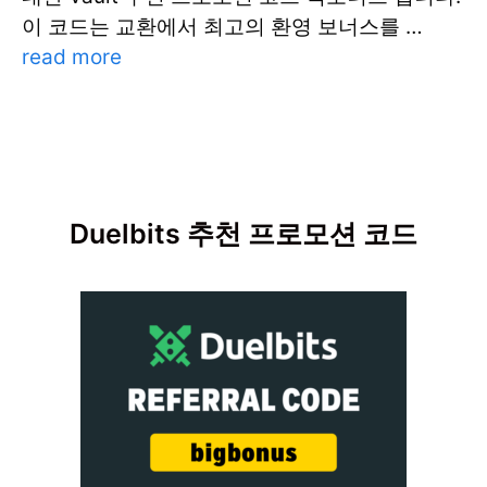
이 코드는 교환에서 최고의 환영 보너스를 …
read more
Duelbits 추천 프로모션 코드