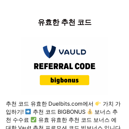
유효한 추천 코드
추천 코드 유효한 Duelbits.com에서
가치 가
입하기!
추천 코드 BIGBONUS
보너스 추
천 수수료
유효 유효한 추천 코드 보너스 에
대한 Vault 추천 프로모션 코드 빅보너스 입니다.