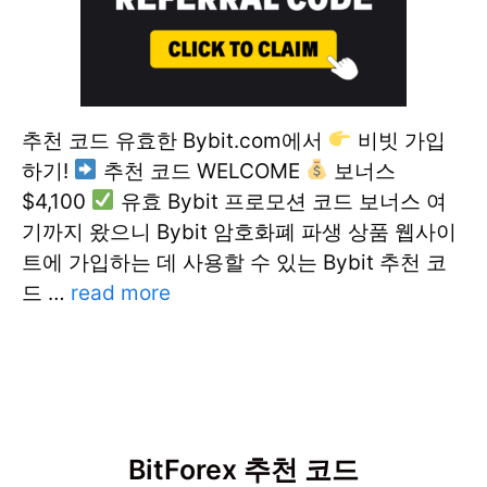
추천 코드 유효한 Bybit.com에서
비빗 가입
하기!
추천 코드 WELCOME
보너스
$4,100
유효 Bybit 프로모션 코드 보너스 여
기까지 왔으니 Bybit 암호화폐 파생 상품 웹사이
트에 가입하는 데 사용할 수 있는 Bybit 추천 코
드 …
read more
BitForex 추천 코드