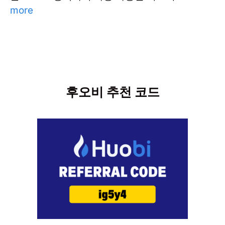
more
후오비 추천 코드