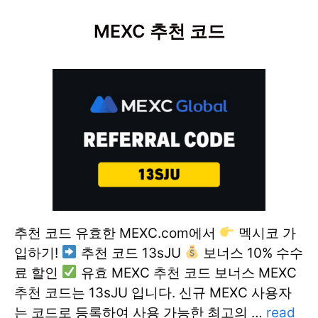
MEXC 추천 코드
추천 코드 유효한 MEXC.com에서
멕시코 가
입하기!
추천 코드 13sJU
보너스 10% 수수
료 할인
유효 MEXC 추천 코드 보너스 MEXC
추천 코드는 13sJU 입니다. 신규 MEXC 사용자
는 코드로 등록하여 사용 가능한 최고의 …
read