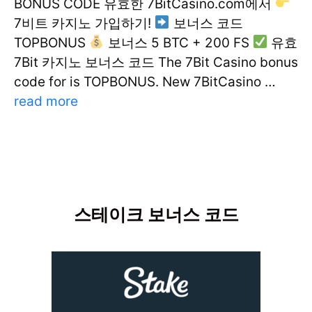
BONUS CODE 유효한 7BitCasino.com에서
7비트 카지노 가입하기!
보너스 코드
TOPBONUS
보너스 5 BTC + 200 FS
유효
7Bit 카지노 보너스 코드 The 7Bit Casino bonus
code for is TOPBONUS. New 7BitCasino …
read more
스테이크 보너스 코드