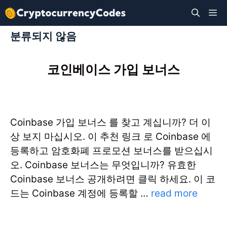
Skip
M
to
content
분류되지 않음
코인베이스 가입 보너스
Coinbase 가입 보너스 를 찾고 계십니까? 더 이
상 보지 마십시오. 이 추천 링크 로 Coinbase 에
등록하고 암호화폐 프로모션 보너스를 받으십시
오. Coinbase 보너스는 무엇입니까? 유효한
Coinbase 보너스 공개하려면 클릭 하세요. 이 코
드는 Coinbase 계정에 등록할 …
read more