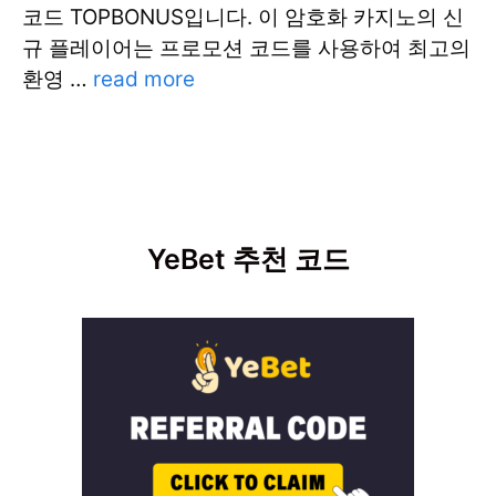
코드 TOPBONUS입니다. 이 암호화 카지노의 신
규 플레이어는 프로모션 코드를 사용하여 최고의
환영 …
read more
YeBet 추천 코드