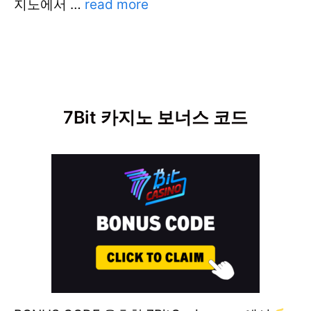
지노에서 …
read more
7Bit 카지노 보너스 코드