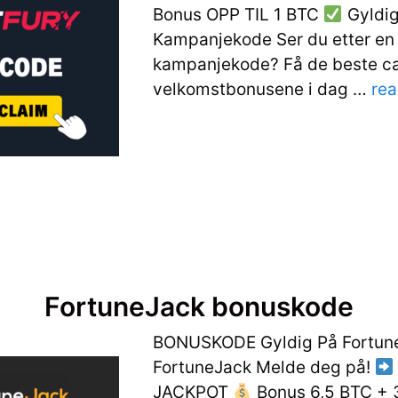
Bonus OPP TIL 1 BTC
Gyldig
Kampanjekode Ser du etter en
kampanjekode? Få de beste c
velkomstbonusene i dag …
re
FortuneJack bonuskode
BONUSKODE Gyldig På Fortu
FortuneJack Melde deg på!
JACKPOT
Bonus 6,5 BTC +