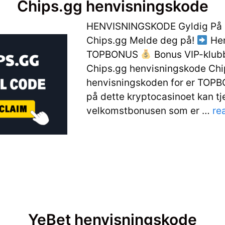
Chips.gg henvisningskode
HENVISNINGSKODE Gyldig På
Chips.gg Melde deg på!
Hen
TOPBONUS
Bonus VIP-klu
Chips.gg henvisningskode Chi
henvisningskoden for er TOPB
på dette kryptocasinoet kan t
velkomstbonusen som er …
re
YeBet henvisningskode