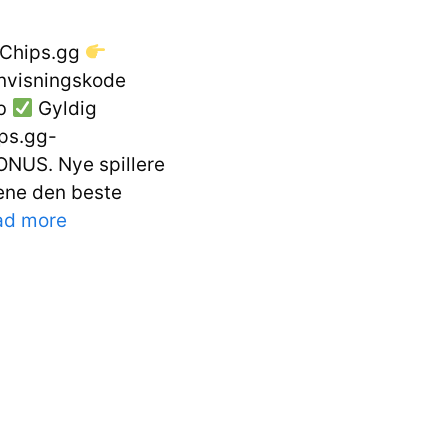
 Chips.gg
visningskode
bb
Gyldig
ps.gg-
ONUS. Nye spillere
jene den beste
ad more