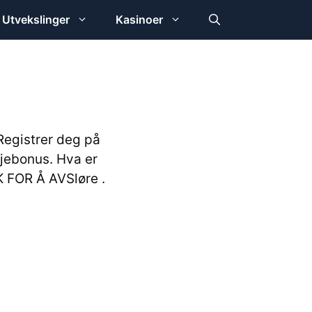
Utvekslinger
Kasinoer
Registrer deg på
jebonus. Hva er
 FOR Å AVSløre .