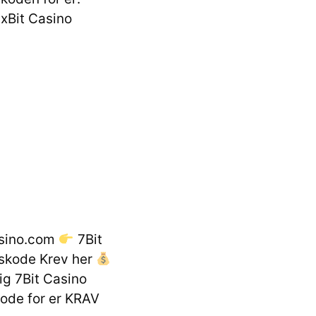
1xBit Casino
sino.com
7Bit
kode Krev her
g 7Bit Casino
ode for er KRAV