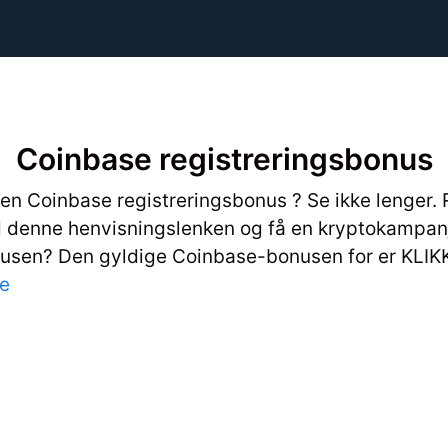
Coinbase registreringsbonus
 en Coinbase registreringsbonus ? Se ikke lenger. 
denne henvisningslenken og få en kryptokampan
sen? Den gyldige Coinbase-bonusen for er KLIKK
e