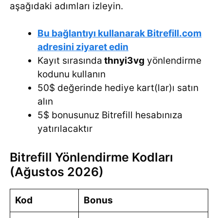
aşağıdaki adımları izleyin.
Bu bağlantıyı kullanarak Bitrefill.com
adresini ziyaret edin
Kayıt sırasında
thnyi3vg
yönlendirme
kodunu kullanın
50$ değerinde hediye kart(lar)ı satın
alın
5$ bonusunuz Bitrefill hesabınıza
yatırılacaktır
Bitrefill Yönlendirme Kodları
(Ağustos 2026)
Kod
Bonus