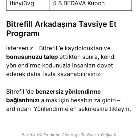
thnyi3vg
5 $ BEDAVA Kupon
Bitrefill Arkadaşına Tavsiye Et
Programı
İsterseniz – Bitrefill’e kaydolduktan ve
bonusunuzu talep
ettikten sonra, kendi
yönlendirme kodunuzla insanları davet
ederek daha fazla kazanabilirsiniz.
Bitrefill’de
benzersiz yönlendirme
bağlantınızı
almak için hesabınıza gidin –
ardından ‘Yönlendirmeler’ sekmesine tıklayın.
Bitrefill Yönlendirme Gösterge Tablosu + Bağlantı