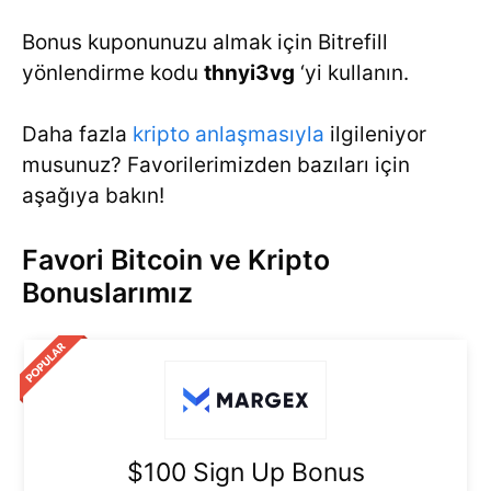
Bonus kuponunuzu almak için Bitrefill
yönlendirme kodu
thnyi3vg
‘yi kullanın.
Daha fazla
kripto anlaşmasıyla
ilgileniyor
musunuz? Favorilerimizden bazıları için
aşağıya bakın!
Favori Bitcoin ve Kripto
Bonuslarımız
$100 Sign Up Bonus