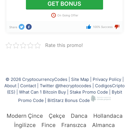
GET BONUS
On Going Offer
100% Success
Share
Rate this promo!
© 2026
CryptocurrencyCodes
|
Site Map
|
Privacy Policy
|
About
|
Contact
|
Twitter @thecryptocodes
|
CodigosCripto
(ES)
|
What Can 1 Bitcoin Buy
|
Stake Promo Code
|
Bybit
Promo Code
|
BitStarz Bonus Code
Modern Çince
Çekçe
Danca
Hollandaca
İngilizce
Fince
Fransızca
Almanca