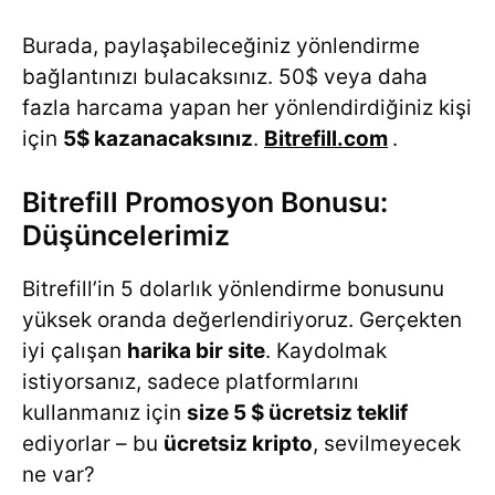
Burada, paylaşabileceğiniz yönlendirme
bağlantınızı bulacaksınız. 50$ veya daha
fazla harcama yapan her yönlendirdiğiniz kişi
için
5$ kazanacaksınız
.
Bitrefill.com
.
Bitrefill Promosyon Bonusu:
Düşüncelerimiz
Bitrefill’in 5 dolarlık yönlendirme bonusunu
yüksek oranda değerlendiriyoruz. Gerçekten
iyi çalışan
harika bir site
. Kaydolmak
istiyorsanız, sadece platformlarını
kullanmanız için
size 5 $ ücretsiz teklif
ediyorlar – bu
ücretsiz kripto
, sevilmeyecek
ne var?