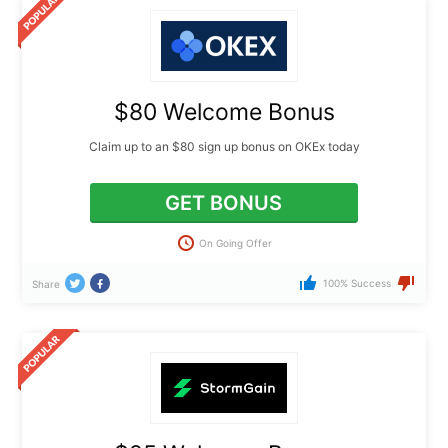
$80 Welcome Bonus
Claim up to an $80 sign up bonus on OKEx today
GET BONUS
On Going Offer
100% Success
Share