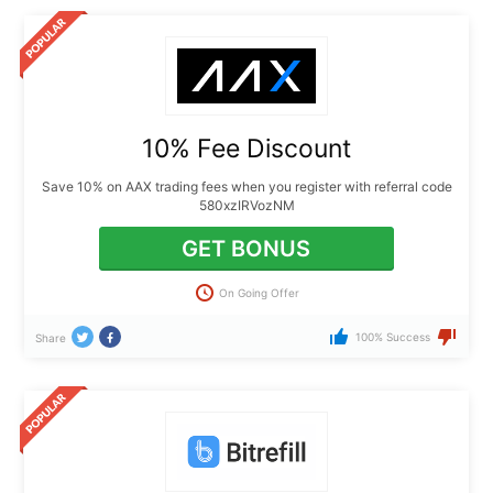
10% Fee Discount
Save 10% on AAX trading fees when you register with referral code
580xzIRVozNM
GET BONUS
On Going Offer
100% Success
Share