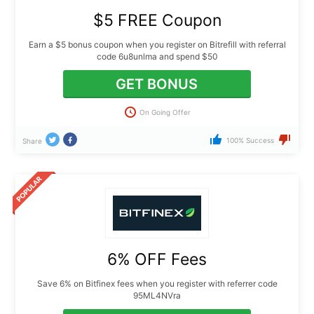
$5 FREE Coupon
Earn a $5 bonus coupon when you register on Bitrefill with referral
code 6u8unlma and spend $50
GET BONUS
On Going Offer
100% Success
Share
6% OFF Fees
Save 6% on Bitfinex fees when you register with referrer code
95ML4NVra