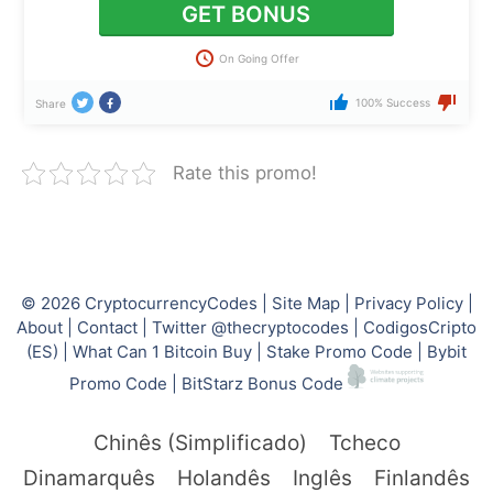
GET BONUS
On Going Offer
100% Success
Share
Rate this promo!
© 2026
CryptocurrencyCodes
|
Site Map
|
Privacy Policy
|
About
|
Contact
|
Twitter @thecryptocodes
|
CodigosCripto
(ES)
|
What Can 1 Bitcoin Buy
|
Stake Promo Code
|
Bybit
Promo Code
|
BitStarz Bonus Code
Chinês (Simplificado)
Tcheco
Dinamarquês
Holandês
Inglês
Finlandês