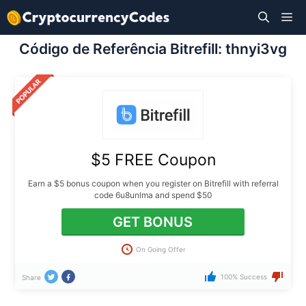
Pular
M
para
o
Código de Referência Bitrefill: thnyi3vg
conteúdo
$5 FREE Coupon
Earn a $5 bonus coupon when you register on Bitrefill with referral
code 6u8unlma and spend $50
GET BONUS
On Going Offer
100% Success
Share