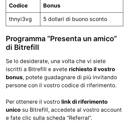
Codice
Bonus
thnyi3vg
5 dollari di buono sconto
Programma “Presenta un amico”
di Bitrefill
Se lo desiderate, una volta che vi siete
iscritti a Bitrefill e avete
richiesto il vostro
bonus
, potete guadagnare di più invitando
persone con il vostro codice di riferimento.
Per ottenere il vostro
link di riferimento
unico
su Bitrefill, accedete al vostro account
e fate clic sulla scheda “Referral”.