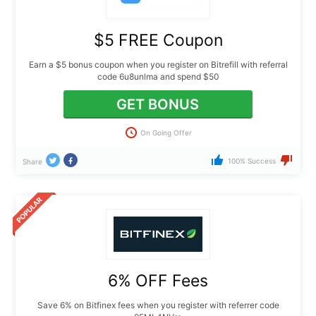
$5 FREE Coupon
Earn a $5 bonus coupon when you register on Bitrefill with referral
code 6u8unlma and spend $50
GET BONUS
On Going Offer
100% Success
Share
6% OFF Fees
Save 6% on Bitfinex fees when you register with referrer code