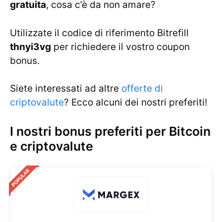
gratuita
, cosa c’è da non amare?
Utilizzate il codice di riferimento Bitrefill
thnyi3vg
per richiedere il vostro coupon
bonus.
Siete interessati ad altre
offerte di
criptovalute
? Ecco alcuni dei nostri preferiti!
I nostri bonus preferiti per Bitcoin
e criptovalute