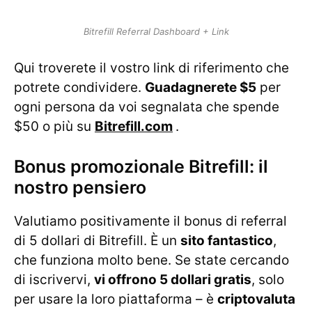
Bitrefill Referral Dashboard + Link
Qui troverete il vostro link di riferimento che
potrete condividere.
Guadagnerete $5
per
ogni persona da voi segnalata che spende
$50 o più su
Bitrefill.com
.
Bonus promozionale Bitrefill: il
nostro pensiero
Valutiamo positivamente il bonus di referral
di 5 dollari di Bitrefill. È un
sito fantastico
,
che funziona molto bene. Se state cercando
di iscrivervi,
vi offrono 5 dollari gratis
, solo
per usare la loro piattaforma – è
criptovaluta