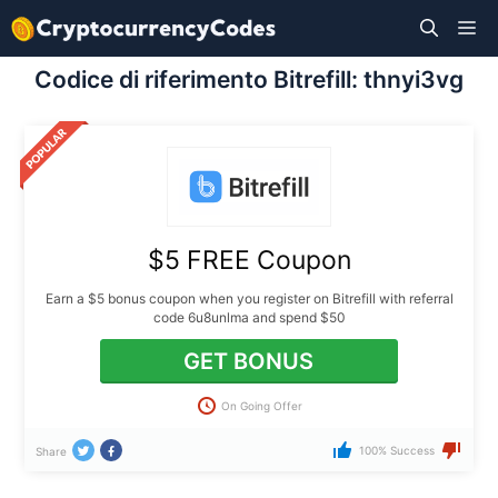
Vai
M
al
contenuto
Codice di riferimento Bitrefill: thnyi3vg
$5 FREE Coupon
Earn a $5 bonus coupon when you register on Bitrefill with referral
code 6u8unlma and spend $50
GET BONUS
On Going Offer
100% Success
Share