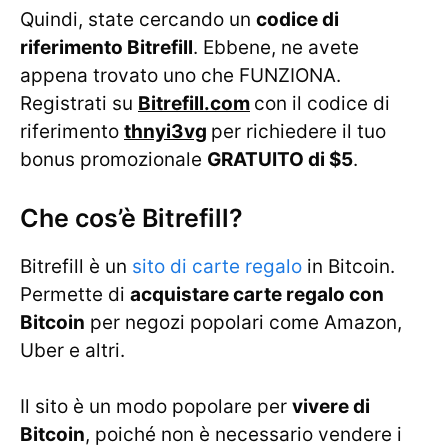
Quindi, state cercando un
codice di
riferimento Bitrefill
. Ebbene, ne avete
appena trovato uno che FUNZIONA.
Registrati su
Bitrefill.com
con il codice di
riferimento
thnyi3vg
per richiedere il tuo
bonus promozionale
GRATUITO di $5
.
Che cos’è Bitrefill?
Bitrefill è un
sito di carte regalo
in Bitcoin.
Permette di
acquistare carte regalo con
Bitcoin
per negozi popolari come Amazon,
Uber e altri.
Il sito è un modo popolare per
vivere di
Bitcoin
, poiché non è necessario vendere i