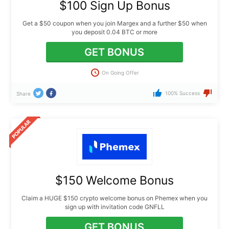
$100 Sign Up Bonus
Get a $50 coupon when you join Margex and a further $50 when
you deposit 0.04 BTC or more
GET BONUS
On Going Offer
100% Success
Share
$150 Welcome Bonus
Claim a HUGE $150 crypto welcome bonus on Phemex when you
sign up with invitation code GNFLL
GET BONUS