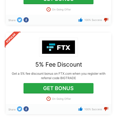
On Going Offer
100% Success
Share
5% Fee Discount
Get a 5% fee discount bonus on FTX.com when you register with
referral code BIGTRADE
GET BONUS
On Going Offer
100% Success
Share