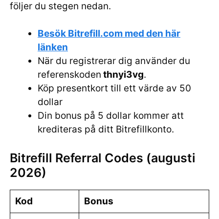
följer du stegen nedan.
Besök Bitrefill.com med den här
länken
När du registrerar dig använder du
referenskoden
thnyi3vg
.
Köp presentkort till ett värde av 50
dollar
Din bonus på 5 dollar kommer att
krediteras på ditt Bitrefillkonto.
Bitrefill Referral Codes (augusti
2026)
Kod
Bonus