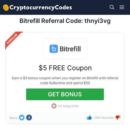
Hoppa
M
till
innehåll
Bitrefill Referral Code: thnyi3vg
$5 FREE Coupon
Earn a $5 bonus coupon when you register on Bitrefill with referral
code 6u8unlma and spend $50
GET BONUS
On Going Offer
100% Success
Share