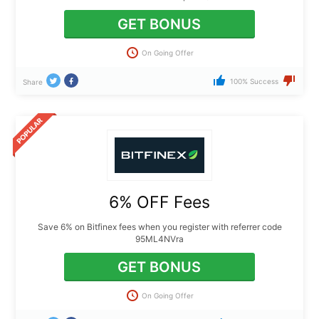
GET BONUS
On Going Offer
100% Success
Share
6% OFF Fees
Save 6% on Bitfinex fees when you register with referrer code
95ML4NVra
GET BONUS
On Going Offer