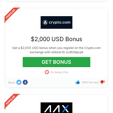
$2,000 USD Bonus
Get a $2,000 USD bonus when you register on the Crypto.com
exchange with referral ID xcd53bpcpk
GET BONUS
On Going Offer
100% Success
Share