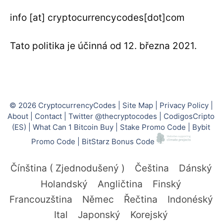
info [at] cryptocurrencycodes[dot]com
Tato politika je účinná od 12. března 2021.
© 2026
CryptocurrencyCodes
|
Site Map
|
Privacy Policy
|
About
|
Contact
|
Twitter @thecryptocodes
|
CodigosCripto
(ES)
|
What Can 1 Bitcoin Buy
|
Stake Promo Code
|
Bybit
Promo Code
|
BitStarz Bonus Code
Čínština ( Zjednodušený )
Čeština
Dánský
Holandský
Angličtina
Finský
Francouzština
Němec
Řečtina
Indonéský
Ital
Japonský
Korejský