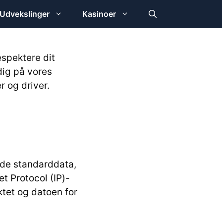
Udvekslinger
Kasinoer
respektere dit
dig på vores
 og driver.
 de standarddata,
t Protocol (IP)-
ktet og datoen for