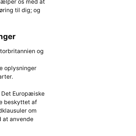
hjælper os med at
ring til dig; og
inger
torbritannien og
ge oplysninger
rter.
 i Det Europæiske
e beskyttet af
rdklausuler om
d at anvende
.