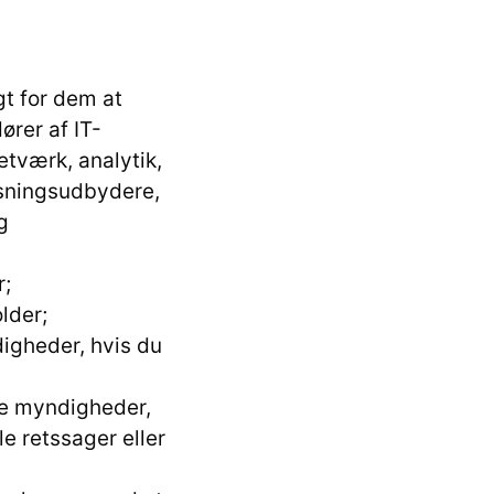
t for dem at
ører af IT-
etværk, analytik,
øsningsudbydere,
g
r;
lder;
igheder, hvis du
e myndigheder,
le retssager eller