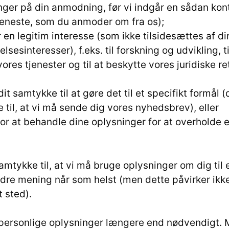
nger på din anmodning, før vi indgår en sådan kontr
tjeneste, som du anmoder om fra os);
 en legitim interesse (som ikke tilsidesættes af di
lsesinteresser), f.eks. til forskning og udvikling, 
res tjenester og til at beskytte vores juridiske r
dit samtykke til at gøre det til et specifikt formål (
 til, at vi må sende dig vores nyhedsbrev), eller
for at behandle dine oplysninger for at overholde e
samtykke til, at vi må bruge oplysninger om dig til
ændre mening når som helst (men dette påvirker ikk
t sted).
 personlige oplysninger længere end nødvendigt. 