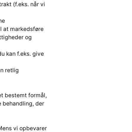
akt (f.eks. når vi
ne
til at markedsføre
ettigheder og
du kan f.eks. give
n retlig
 et bestemt formål,
e behandling, der
Mens vi opbevarer