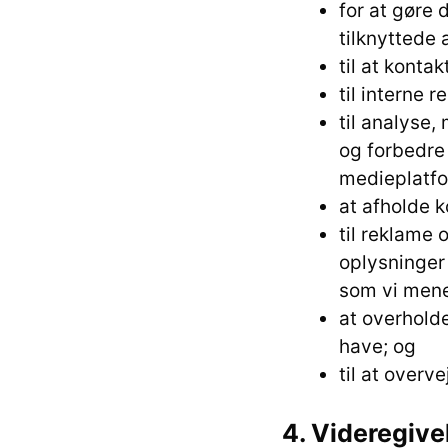
for at gøre 
tilknyttede 
til at kont
til interne 
til analyse,
og forbedre 
medieplatf
at afholde k
til reklame
oplysninger
som vi mener
at overholde
have; og
til at overv
4. Videregive