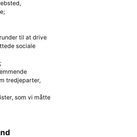
websted,
e;
under til at drive
ttede sociale
;
sfremmende
m tredjeparter,
ister, som vi måtte
and