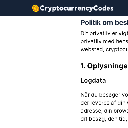
Hop
til
indhold
Politik om bes
Dit privatliv er vi
privatliv med hens
websted, cryptocu
1. Oplysninge
Logdata
Når du besøger vo
der leveres af din
adresse, din brows
dit besøg, den tid