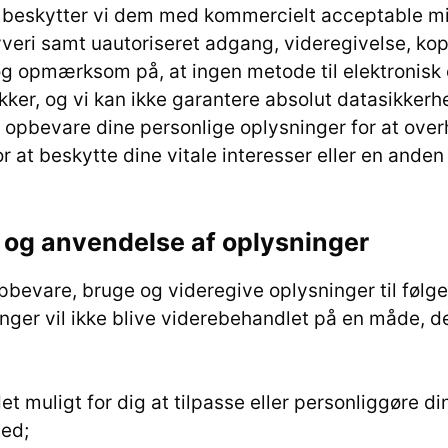
, beskytter vi dem med kommercielt acceptable mid
yveri samt uautoriseret adgang, videregivelse, kopi
g opmærksom på, at ingen metode til elektronisk o
ikker, og vi kan ikke garantere absolut datasikkerh
 opbevare dine personlige oplysninger for at overh
for at beskytte dine vitale interesser eller en ande
 og anvendelse af oplysninger
pbevare, bruge og videregive oplysninger til følg
nger vil ikke blive viderebehandlet på en måde, de
det muligt for dig at tilpasse eller personliggøre di
ed;