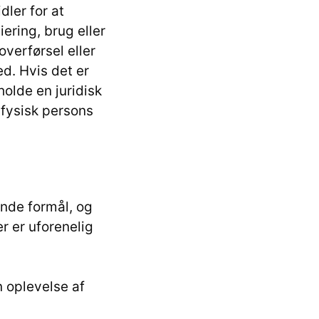
ler for at
ering, brug eller
verførsel eller
ed. Hvis det er
olde en juridisk
n fysisk persons
ende formål, og
r er uforenelig
n oplevelse af