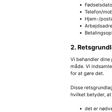
Fødselsdat
Telefon/mo
Hjem-/post
Arbejdsadr
Betalingsop
2. Retsgrundl
Vi behandler dine 
måde. Vi indsamler
for at gøre det.
Disse retsgrundla
hvilket betyder, a
det er nødve