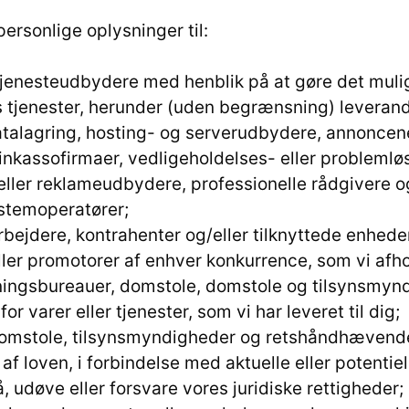
personlige oplysninger til:
tjenesteudbydere med henblik på at gøre det mulig
s tjenester, herunder (uden begrænsning) leverand
datalagring, hosting- og serverudbydere, annoncen
, inkassofirmaer, vedligeholdelses- eller probleml
eller reklameudbydere, professionelle rådgivere o
stemoperatører;
bejdere, kontrahenter og/eller tilknyttede enhede
ller promotorer af enhver konkurrence, som vi afho
ningsbureauer, domstole, domstole og tilsynsmynd
for varer eller tjenester, som vi har leveret til dig;
domstole, tilsynsmyndigheder og retshåndhævend
f loven, i forbindelse med aktuelle eller potentiel
lå, udøve eller forsvare vores juridiske rettigheder;