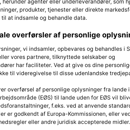
r, herunder agenter eller underleverandører, som 
ninger, produkter, tjenester eller direkte markedsfø
 til at indsamle og behandle data.
nale overførsler af personlige oplysn
sninger, vi indsamler, opbevares og behandles i S
eller vores partnere, tilknyttede selskaber og
dører har faciliteter. Ved at give os dine personli
kke til videregivelse til disse udenlandske tredjepa
nhver overførsel af personlige oplysninger fra lande
ejdsområde (EØS) til lande uden for EØS vil bliv
dsforanstaltninger, f.eks. ved at anvende standa
der er godkendt af Europa-Kommissionen, eller ve
dsregler eller andre juridisk accepterede midler