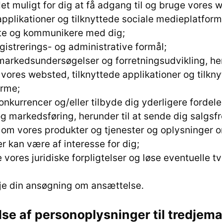
det muligt for dig at få adgang til og bruge vores 
applikationer og tilknyttede sociale medieplatform
akte og kommunikere med dig;
registrerings- og administrative formål;
 markedsundersøgelser og forretningsudvikling, her
vores websted, tilknyttede applikationer og tilkny
orme;
onkurrencer og/eller tilbyde dig yderligere fordele
 og markedsføring, herunder til at sende dig salg
 om vores produkter og tjenester og oplysninger o
 kan være af interesse for dig;
 vores juridiske forpligtelser og løse eventuelle tv
eje din ansøgning om ansættelse.
lse af personoplysninger til tredjem