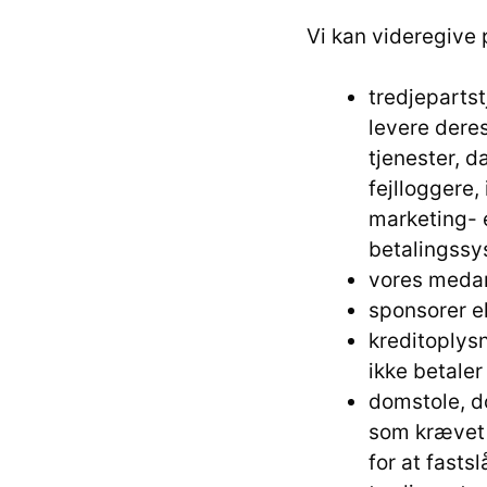
Vi kan videregive 
tredjeparts
levere dere
tjenester, 
fejlloggere
marketing- 
betalingssy
vores medar
sponsorer e
kreditoplys
ikke betaler 
domstole, 
som krævet a
for at fasts