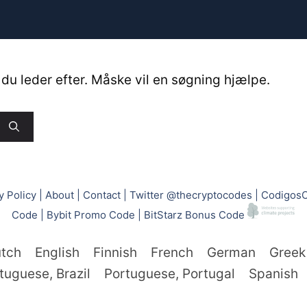
t, du leder efter. Måske vil en søgning hjælpe.
y Policy
|
About
|
Contact
|
Twitter @thecryptocodes
|
CodigosC
Code
|
Bybit Promo Code
|
BitStarz Bonus Code
tch
English
Finnish
French
German
Greek
tuguese, Brazil
Portuguese, Portugal
Spanish