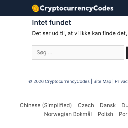
Hop
til
indhold
Intet fundet
Det ser ud til, at vi ikke kan finde de
Søg
efter:
© 2026
CryptocurrencyCodes
|
Site Map
|
Privac
Chinese (Simplified)
Czech
Dansk
Du
Norwegian Bokmål
Polish
Por