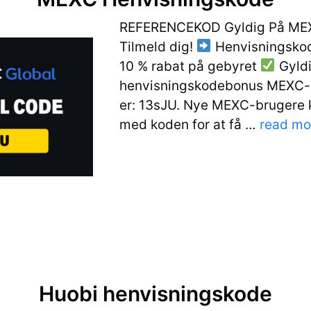
REFERENCEKOD Gyldig På M
Tilmeld dig!
Henvisningsko
10 % rabat på gebyret
Gyld
henvisningskodebonus MEXC-
er: 13sJU. Nye MEXC-brugere k
med koden for at få …
read mo
Huobi henvisningskode