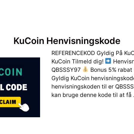
KuCoin Henvisningskode
REFERENCEKOD Gyldig På Ku
KuCoin Tilmeld dig!
Henvisn
QBSSSY97
Bonus 5% rabat
Gyldig KuCoin henvisningskod
henvisningskoden til er QBSS
kan bruge denne kode til at få