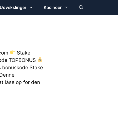
Udvekslinger
Kasinoer
.com
Stake
ode TOPBONUS
s bonuskode Stake
 Denne
t låse op for den