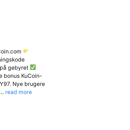
Coin.com
ingskode
 på gebyret
e bonus KuCoin-
SY97. Nye brugere
 …
read more