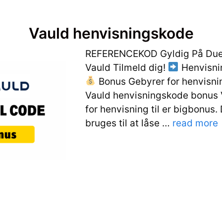
Vauld henvisningskode
REFERENCEKOD Gyldig På Due
Vauld Tilmeld dig!
Henvisni
Bonus Gebyrer for henvisn
Vauld henvisningskode bonus
for henvisning til er bigbonus
bruges til at låse …
read more